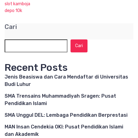
slot kamboja
depo 10k
Cari
Cari
Recent Posts
Jenis Beasiswa dan Cara Mendaftar di Universitas
Budi Luhur
SMA Trensains Muhammadiyah Sragen: Pusat
Pendidikan Islami
SMA Unggul DEL: Lembaga Pendidikan Berprestasi
MAN Insan Cendekia OKI: Pusat Pendidikan Islami
dan Akademik