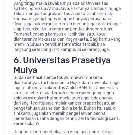
yang tinggi maka jawabannya adalah Universitas
Katolik Indonesia Atma Jaya. Faktanya, kampus ini juga
telah mengantongi akreditas A serta telah memiliki
kerjasama yang bagus dengan banyak perusahaan.
Disini juga bukan muluk materi namun juga praktek agar
siap terjun ke dunia kerja dan penduduk secara luas.
Terdapat cabang kampus di lebih dari satu kota
diantaranya Makassar dan Yogyakarta. Bagi kamu yang
memilih jurusan tehnik informatika terbaik bisa
langsung searching Info kampus ini sekarang juga.
6. Universitas Prasetiya
Mulya
Sudah berhasil mencetak alumni-alumni kece,
diantaranya start up seperti Gojek dan traveloka. Lagi-
lagi telah meraih akreditas A oleh BAN-PT. Universitas
satu ini sebetulnya terbaik sebab memegang teguh
kolaborasi dalam hal pembelajaran agar tidak hanya
dari segi teoritis saja melainkan penerapan kesatuan
pengetahuan usaha dan dunia kerja. Bukan itu saja, di
sini kamu juga akan meraih pengetahuan perihal
kecerdasan usaha dengan tehnik serta teknologi sains,
keren bukan?
Dengan tehnik pembelajaran yang giat dan institusi