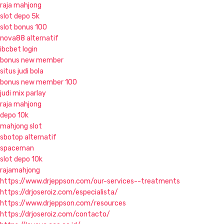
raja mahjong
slot depo 5k
slot bonus 100
nova88 alternatif
ibcbet login
bonus new member
situs judi bola
bonus new member 100
judi mix parlay
raja mahjong
depo 10k
mahjong slot
sbotop alternatif
spaceman
slot depo 10k
rajamahjong
https://www.drjeppson.com/our-services--treatments
https://drjoseroiz.com/especialista/
https://www.drjeppson.com/resources
https://drjoseroiz.com/contacto/