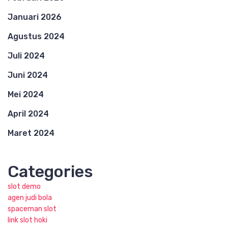
Januari 2026
Agustus 2024
Juli 2024
Juni 2024
Mei 2024
April 2024
Maret 2024
Categories
slot demo
agen judi bola
spaceman slot
link slot hoki