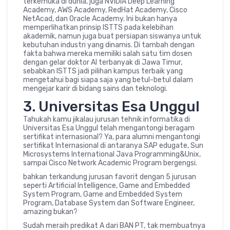
terkemuka di dunia, juga NVIDIA Deep Learning
Academy, AWS Academy, RedHat Academy, Cisco
NetAcad, dan Oracle Academy. Ini bukan hanya
memperlihatkan prinsip ISTTS pada kelebihan
akademik, namun juga buat persiapan siswanya untuk
kebutuhan industri yang dinamis. Di tambah dengan
fakta bahwa mereka memiliki salah satu tim dosen
dengan gelar doktor AI terbanyak di Jawa Timur,
sebabkan ISTTS jadi pilihan kampus terbaik yang
mengetahui bagi siapa saja yang betul-betul dalam
mengejar karir di bidang sains dan teknologi.
3. Universitas Esa Unggul
Tahukah kamu jikalau jurusan tehnik informatika di
Universitas Esa Unggul telah mengantongi beragam
sertifikat internasional? Ya, para alumni mengantongi
sertifikat Internasional di antaranya SAP edugate, Sun
Microsystems International Java Programming&Unix,
sampai Cisco Network Academic Program bergengsi.
bahkan terkandung jurusan favorit dengan 5 jurusan
seperti Artificial Intelligence, Game and Embedded
System Program, Game and Embedded System
Program, Database System dan Software Engineer,
amazing bukan?
Sudah meraih predikat A dari BAN PT, tak membuatnya