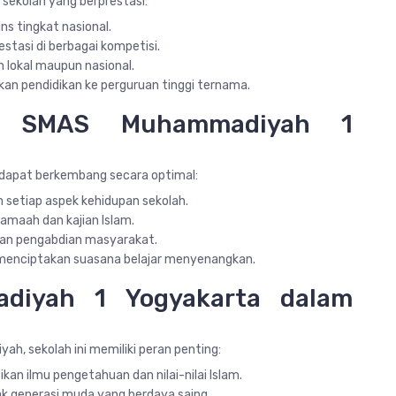
sekolah yang berprestasi:
ns tingkat nasional.
stasi di berbagai kompetisi.
 lokal maupun nasional.
an pendidikan ke perguruan tinggi ternama.
i SMAS Muhammadiyah 1
dapat berkembang secara optimal:
 setiap aspek kehidupan sekolah.
amaah dan kajian Islam.
 dan pengabdian masyarakat.
g menciptakan suasana belajar menyenangkan.
iyah 1 Yogyakarta dalam
ah, sekolah ini memiliki peran penting:
an ilmu pengetahuan dan nilai-nilai Islam.
k generasi muda yang berdaya saing.