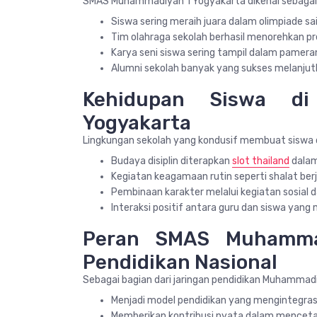
SMAS Muhammadiyah 1 Yogyakarta dikenal sebagai 
Siswa sering meraih juara dalam olimpiade sai
Tim olahraga sekolah berhasil menorehkan pre
Karya seni siswa sering tampil dalam pameran
Alumni sekolah banyak yang sukses melanjutk
Kehidupan Siswa d
Yogyakarta
Lingkungan sekolah yang kondusif membuat siswa 
Budaya disiplin diterapkan
slot thailand
dalam
Kegiatan keagamaan rutin seperti shalat berj
Pembinaan karakter melalui kegiatan sosial
Interaksi positif antara guru dan siswa yan
Peran SMAS Muhammad
Pendidikan Nasional
Sebagai bagian dari jaringan pendidikan Muhammadiy
Menjadi model pendidikan yang mengintegrasik
Memberikan kontribusi nyata dalam menceta