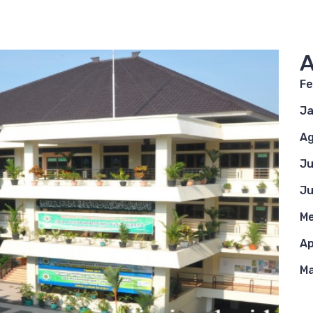
A
Fe
Ja
Ag
Ju
Ju
Me
Ap
Ma