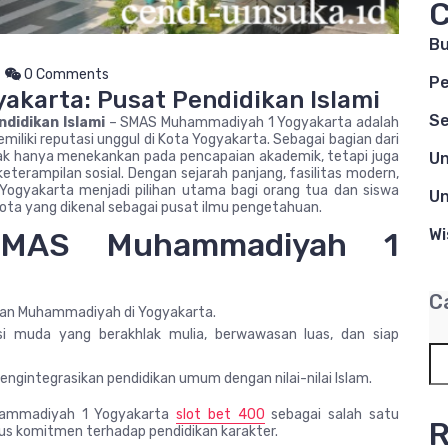
C
B
0 Comments
Pe
karta: Pusat Pendidikan Islami
Se
didikan Islami
– SMAS Muhammadiyah 1 Yogyakarta adalah
liki reputasi unggul di Kota Yogyakarta. Sebagai bagian dari
dak hanya menekankan pada pencapaian akademik, tetapi juga
Un
terampilan sosial. Dengan sejarah panjang, fasilitas modern,
ogyakarta menjadi pilihan utama bagi orang tua dan siswa
Un
kota yang dikenal sebagai pusat ilmu pengetahuan.
Wi
 SMAS Muhammadiyah 1
C
ikan Muhammadiyah di Yogyakarta.
si muda yang berakhlak mulia, berwawasan luas, dan siap
mengintegrasikan pendidikan umum dengan nilai-nilai Islam.
hammadiyah 1 Yogyakarta
slot bet 400
sebagai salah satu
R
gus komitmen terhadap pendidikan karakter.