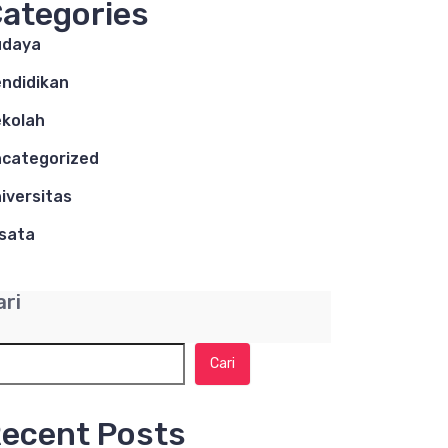
ategories
udaya
ndidikan
kolah
categorized
iversitas
sata
ari
Cari
ecent Posts