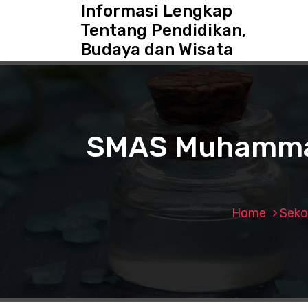
S
Informasi Lengkap
k
Tentang Pendidikan,
i
Budaya dan Wisata
p
t
o
c
o
n
SMAS Muhammadi
t
e
n
t
Home
Seko