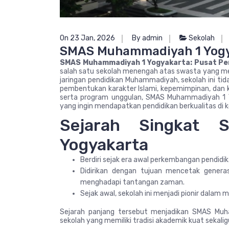
On 23 Jan, 2026
By admin
Sekolah
SMAS Muhammadiyah 1 Yogya
SMAS Muhammadiyah 1 Yogyakarta: Pusat Pen
salah satu sekolah menengah atas swasta yang memi
jaringan pendidikan Muhammadiyah, sekolah ini ti
pembentukan karakter Islami, kepemimpinan, dan ke
serta program unggulan, SMAS Muhammadiyah 1 Y
yang ingin mendapatkan pendidikan berkualitas di 
Sejarah Singkat
Yogyakarta
Berdiri sejak era awal perkembangan pendid
Didirikan dengan tujuan mencetak genera
menghadapi tantangan zaman.
Sejak awal, sekolah ini menjadi pionir dalam 
Sejarah panjang tersebut menjadikan SMAS Mu
sekolah yang memiliki tradisi akademik kuat sekali