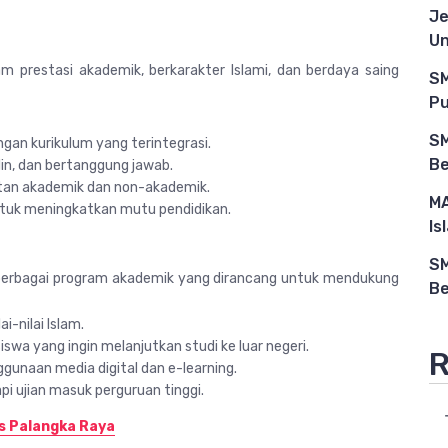
Je
Un
 prestasi akademik, berkarakter Islami, dan berdaya saing
SM
Pu
SM
gan kurikulum yang terintegrasi.
Be
lin, dan bertanggung jawab.
tan akademik dan non-akademik.
MA
untuk meningkatkan mutu pendidikan.
Is
SM
rbagai program akademik yang dirancang untuk mendukung
Be
i-nilai Islam.
swa yang ingin melanjutkan studi ke luar negeri.
R
gunaan media digital dan e-learning.
i ujian masuk perguruan tinggi.
s Palangka Raya