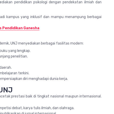
yediakan pendidikan psikologi dengan pendekatan ilmiah dan
njadi kampus yang inklusif dan mampu menampung berbagai
s Pendidikan Ganesha
mik, UNJ menyediakan berbagai fasilitas modern:
 buku yang lengkap.
njang penelitian.
daerah.
belajaran terkini.
persiapkan diri menghadapi dunia kerja.
 UNJ
etak prestasi baik di tingkat nasional maupun internasional.
etisi debat, karya tulis ilmiah, dan olahraga.
ublikasikan di jurnal internasional.