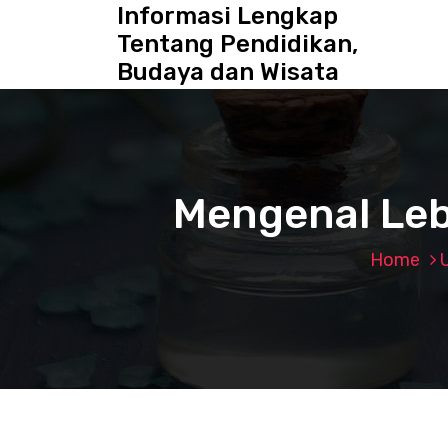
S
Informasi Lengkap
k
Tentang Pendidikan,
i
Budaya dan Wisata
p
t
o
c
o
n
Mengenal Leb
t
e
n
Home
t