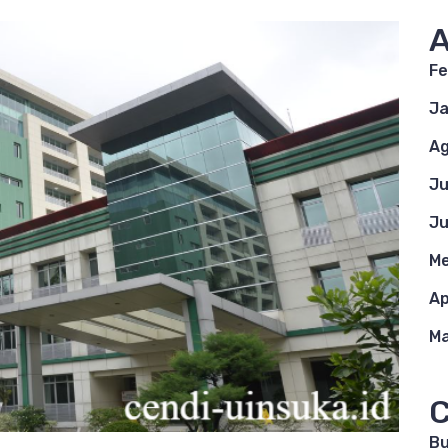
A
Fe
Ja
Ag
Ju
Ju
Me
Ap
Ma
C
B