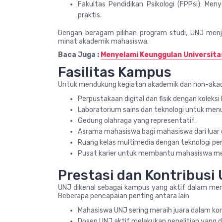
Fakultas Pendidikan Psikologi (FPPsi): Men
praktis.
Dengan beragam pilihan program studi, UNJ me
minat akademik mahasiswa.
Baca Juga :
Menyelami Keunggulan Universita
Fasilitas Kampus
Untuk mendukung kegiatan akademik dan non-akade
Perpustakaan digital dan fisik dengan koleksi
Laboratorium sains dan teknologi untuk menu
Gedung olahraga yang representatif.
Asrama mahasiswa bagi mahasiswa dari luar 
Ruang kelas multimedia dengan teknologi pem
Pusat karier untuk membantu mahasiswa mem
Prestasi dan Kontribusi
UNJ dikenal sebagai kampus yang aktif dalam menc
Beberapa pencapaian penting antara lain:
Mahasiswa UNJ sering meraih juara dalam komp
Dosen UNJ aktif melakukan penelitian yang dip