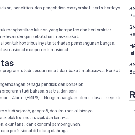
idikan, penelitian, dan pengabdian masyarakat, serta berdaya
SM
Pu
SM
tuk menghasilkan lulusan yang kompeten dan berkarakter.
Be
n relevan dengan kebutuhan masyarakat.
i bentuk kontribusi nyata terhadap pembangunan bangsa.
MA
usi nasional maupun internasional.
Is
ltas
SM
 program studi sesuai minat dan bakat mahasiswa. Berikut
Be
pengembangan tenaga pendidik dan konselor.
program studi bahasa, sastra, dan seni.
R
huan Alam (FMIPA): Mengembangkan ilmu dasar seperti
 studi sejarah, geografi, dan ilmu sosial lainnya.
k elektro, mesin, sipil, dan lainnya.
en, akuntansi, dan ekonomi pembangunan.
naga profesional di bidang olahraga.