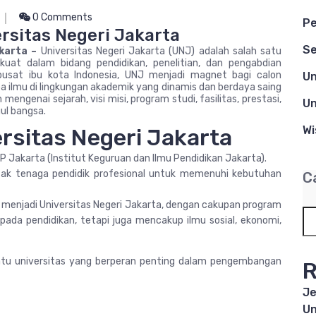
0 Comments
Pe
rsitas Negeri Jakarta
Se
akarta –
Universitas Negeri Jakarta (UNJ) adalah salah satu
 kuat dalam bidang pendidikan, penelitian, dan pengabdian
pusat ibu kota Indonesia, UNJ menjadi magnet bagi calon
Un
a ilmu di lingkungan akademik yang dinamis dan berdaya saing
engenai sejarah, visi misi, program studi, fasilitas, prestasi,
Un
ul bangsa.
Wi
rsitas Negeri Jakarta
P Jakarta (Institut Keguruan dan Ilmu Pendidikan Jakarta).
ak tenaga pendidik profesional untuk memenuhi kebutuhan
C
 menjadi Universitas Negeri Jakarta, dengan cakupan program
 pada pendidikan, tetapi juga mencakup ilmu sosial, ekonomi,
satu universitas yang berperan penting dalam pengembangan
R
Je
Un