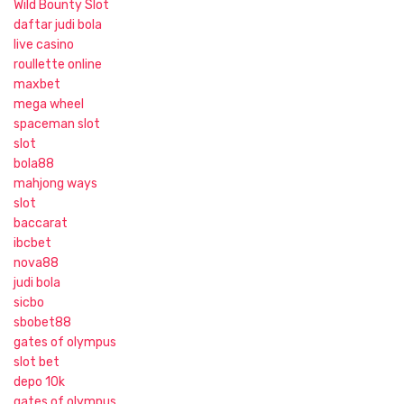
Wild Bounty Slot
daftar judi bola
live casino
roullette online
maxbet
mega wheel
spaceman slot
slot
bola88
mahjong ways
slot
baccarat
ibcbet
nova88
judi bola
sicbo
sbobet88
gates of olympus
slot bet
depo 10k
gates of olympus