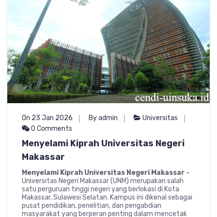
On 23 Jan 2026
By admin
Universitas
0 Comments
Menyelami Kiprah Universitas Negeri
Makassar
Menyelami Kiprah Universitas Negeri Makassar
–
Universitas Negeri Makassar (UNM) merupakan salah
satu perguruan tinggi negeri yang berlokasi di Kota
Makassar, Sulawesi Selatan. Kampus ini dikenal sebagai
pusat pendidikan, penelitian, dan pengabdian
masyarakat yang berperan penting dalam mencetak