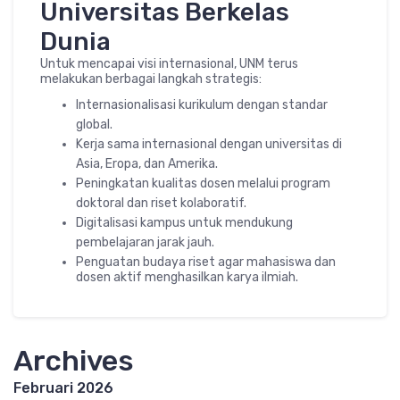
Universitas Berkelas
Dunia
Untuk mencapai visi internasional, UNM terus
melakukan berbagai langkah strategis:
Internasionalisasi kurikulum dengan standar
global.
Kerja sama internasional dengan universitas di
Asia, Eropa, dan Amerika.
Peningkatan kualitas dosen melalui program
doktoral dan riset kolaboratif.
Digitalisasi kampus untuk mendukung
pembelajaran jarak jauh.
Penguatan budaya riset agar mahasiswa dan
dosen aktif menghasilkan karya ilmiah.
Archives
Februari 2026