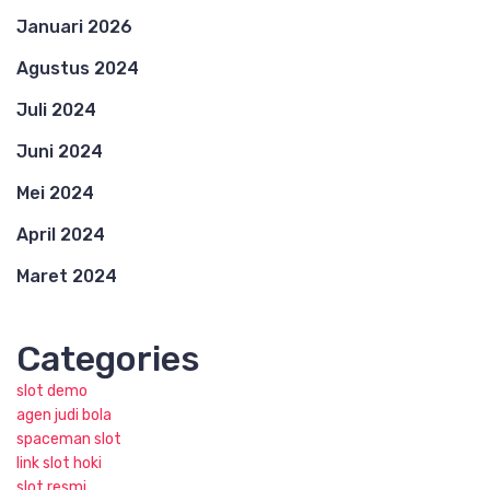
Januari 2026
Agustus 2024
Juli 2024
Juni 2024
Mei 2024
April 2024
Maret 2024
Categories
slot demo
agen judi bola
spaceman slot
link slot hoki
slot resmi