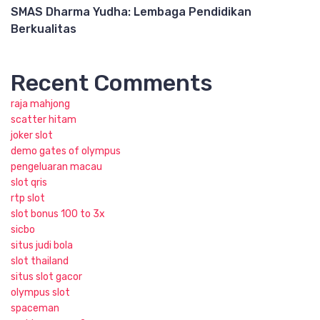
SMAS Dharma Yudha: Lembaga Pendidikan
Berkualitas
Recent Comments
raja mahjong
scatter hitam
joker slot
demo gates of olympus
pengeluaran macau
slot qris
rtp slot
slot bonus 100 to 3x
sicbo
situs judi bola
slot thailand
situs slot gacor
olympus slot
spaceman