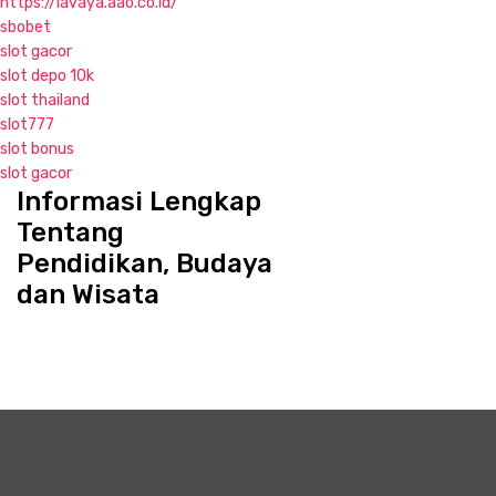
https://lavaya.aao.co.id/
sbobet
slot gacor
slot depo 10k
slot thailand
slot777
slot bonus
slot gacor
Informasi Lengkap
S
k
Tentang
i
Pendidikan, Budaya
p
dan Wisata
t
o
c
o
n
t
e
n
t